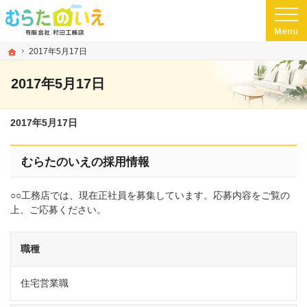
プロの目線からご提案。熊本県玉名市の注文住宅・新築戸建てを手がける工務店な
玉名市・玉名郡・荒尾市の高気密・高断熱・ローコスト住宅を手がける工務店なら
ホーム
2017年5月17日
2017年5月17日
2017年5月17日
むらたのいえの採用情報
○○工務店では、現在正社員を募集しています。応募内容をご覧の
上、ご応募ください。
職種
住宅営業職