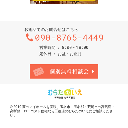
お電話でのお問合せはこちら
090-8765-4449
8:00～18:00
営業時間
定休日
お盆・お正月
お問合せ・ご
© 2019 夢のマイホームを実現、
玉名市・玉名郡・荒尾市の高気密・
高断熱・ローコスト住宅なら工務店のむらたのいえ
にご相談くださ
い。