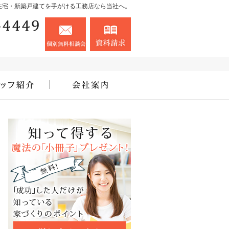
住宅・新築戸建てを手がける工務店なら当社へ。
090-8765-4449
お問合せ
資料請求
営業時間8:00～18:00 定休日：お盆・お正月
住宅アドバイザーの紹介
会社案内
職人の差＝一生の差
むらたのいえの4つのコンセプト