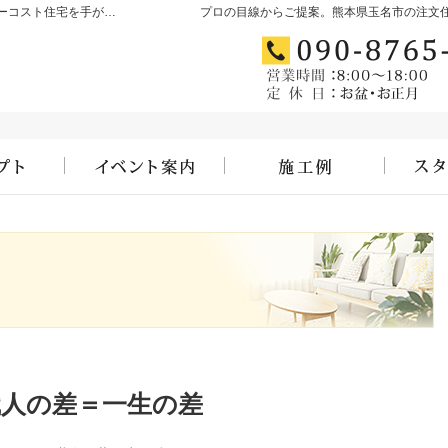
玉名市・玉名郡・荒尾市の高気密・高断熱・ローコスト住宅を手がける工務店ならむらたのいえ
プロの目線からご提案。熊本県玉名市の注文
コンセプト
見て納得のイベント案内！
施工例
職人の差＝一生の差