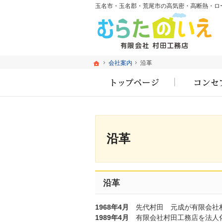
ホーム
ホーム
会社案内
会社案内
沿革
沿革
ホーム
沿革
沿革
1968年4月
先代村田 元成が有限会社
1989年4月
有限会社村田工務店を法人