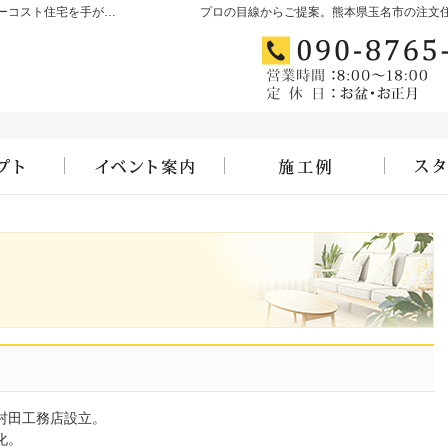
玉名市・玉名郡・荒尾市の高気密・高断熱・ローコスト住宅を手がける工務店ならむらたのいえ
プロの目線からご提案。熊本県玉名市の注文
コンセプト
見て納得のイベント案内！
施工例
村田工務店設立。
化。