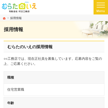
プロの目線からご提案。熊本県玉名市の注文住宅・新築戸建てを手がける工務店な
玉名市・玉名郡・荒尾市の高気密・高断熱・ローコスト住宅を手がける工務店なら
ホーム
採用情報
採用情報
むらたのいえの採用情報
○○工務店では、現在正社員を募集しています。応募内容をご覧の
上、ご応募ください。
職種
住宅営業職
年齢