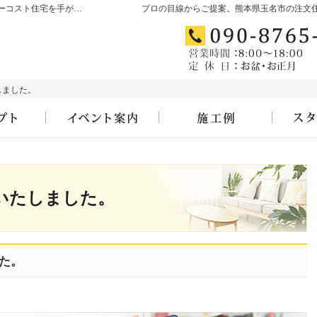
玉名市・玉名郡・荒尾市の高気密・高断熱・ローコスト住宅を手がける工務店ならむらたのいえ
プロの目線からご提案。熊本県玉名市の注文
しました。
しました。
コンセプト
見て納得のイベント案内！
施工例
いたしました。
た。