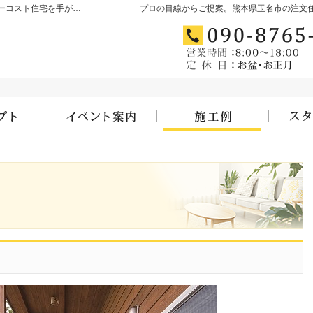
玉名市・玉名郡・荒尾市の高気密・高断熱・ローコスト住宅を手がける工務店ならむらたのいえ
プロの目線からご提案。熊本県玉名市の注文
コンセプト
見て納得のイベント案内！
施工例